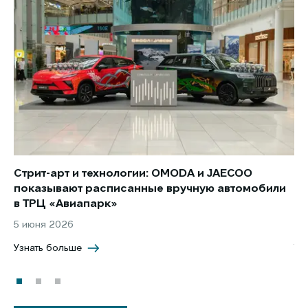
Стрит-арт и технологии: OMODA и JAECOO
Но
показывают расписанные вручную автомобили
JA
в ТРЦ «Авиапарк»
за
5 июня 2026
8 
Узнать больше
Уз