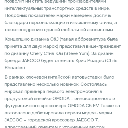
позволит им стать ведущими производителями
интеллектуальных транспортных средств в мире.
Подобных показателей марки намерены достичь
благодаря персонализации и изысканному стилю, а
также внедрению единой глобальной экосистемы.
Концепцию дизайна O&J (такая аббревиатура была
принята для двух марок) представил вице-президент
по дизайну Chery Стив Юм (Steve Yum). За дизайн
бренда JAECOO будет отвечать Крис Роадес (Chris
Rhoades)
В рамках ключевой китайской автовыставки было
представлено несколько новинок. Состоялась
мировая премьера первого электромобиля в
продуктовой линейке OMODA – инновационного и
футуристичного кроссовера OMODA C5 EV. Также на
автосалоне дебютировала первая модель марки
JAECOO – городской кроссовер JAECOO 7,
адресованный клиентам с утонченным вкусом.