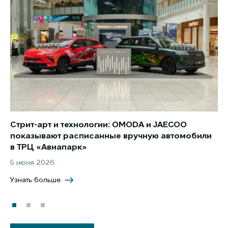
Стрит-арт и технологии: OMODA и JAECOO
Но
показывают расписанные вручную автомобили
JA
в ТРЦ «Авиапарк»
за
5 июня 2026
8 
Узнать больше
Уз