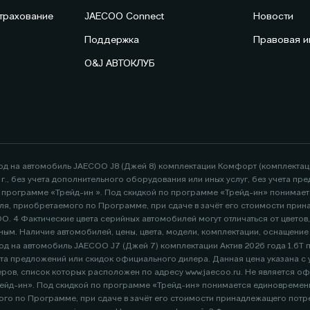
трахование
JAECOO Connect
Новости
Поддержка
Правовая 
O&J АВТОКЛУБ
год на автомобиль JAECOO J8 (Джей 8) комплектации Комфорт (комплекта
26 г., без учета дополнительного оборудования или иных услуг, без учета
по программе «Трейд-ин ». Под скидкой по программе «Трейд-ин» понимае
я, приобретаемого по Программе, при сдаче в зачёт его стоимости при
. 4 Фактические цвета серийных автомобилей могут отличаться от цветов
ным. Наличие автомобилей, цены, цвета, модели, комплектации, оснащени
д на автомобиль JAECOO J7 (Джей 7) комплектации Актив 2026 года 1.6Т пер
адресу www.jaecoo.ru. Не является офертой. 2 Указан максимальный размер выгоды потребителя -
ейд-ин». Под скидкой по программе «Трейд-ин» понимается единовременна
го по Программе, при сдаче в зачёт его стоимости принадлежащего пот