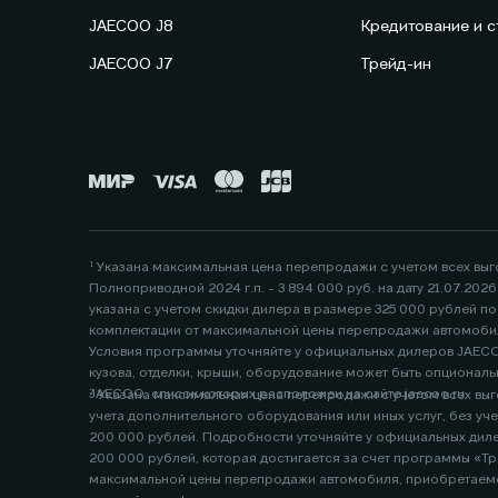
JAECOO J8
Кредитование и с
JAECOO J7
Трейд-ин
¹ Указана максимальная цена перепродажи с учетом всех вы
Полноприводной 2024 г.п. - 3 894 000 руб. на дату 21.07.20
указана с учетом скидки дилера в размере 325 000 рублей 
комплектации от максимальной цены перепродажи автомобил
Условия программы уточняйте у официальных дилеров JAECOO
кузова, отделки, крыши, оборудование может быть опциональ
JAECOO, список которых расположен на сайте jaecoo.ru
² Указана максимальная цена перепродажи с учетом всех выго
учета дополнительного оборудования или иных услуг, без учета предложений или скидок официального дилера. Данная цена указана с учетом скидки дилера по программам «Трейд-ин» в размере
200 000 рублей. Подробности уточняйте у официальных дилеров, список которых расположен по 
200 000 рублей, которая достигается за счет программы «Тр
максимальной цены перепродажи автомобиля, приобретаемо