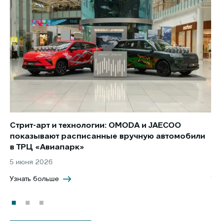
Стрит-арт и технологии: OMODA и JAECOO
Но
показывают расписанные вручную автомобили
JA
в ТРЦ «Авиапарк»
за
5 июня 2026
8 
Узнать больше
Уз