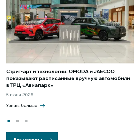
Стрит-арт и технологии: OMODA и JAECOO
Но
показывают расписанные вручную автомобили
JA
в ТРЦ «Авиапарк»
за
5 июня 2026
8 
Узнать больше
Уз
Все новости