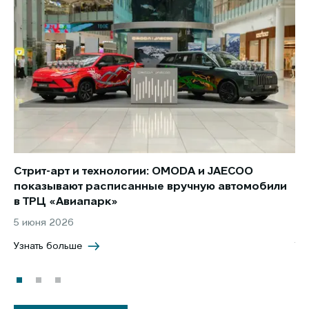
Стрит-арт и технологии: OMODA и JAECOO
Но
показывают расписанные вручную автомобили
JA
в ТРЦ «Авиапарк»
за
5 июня 2026
8 
Узнать больше
Уз