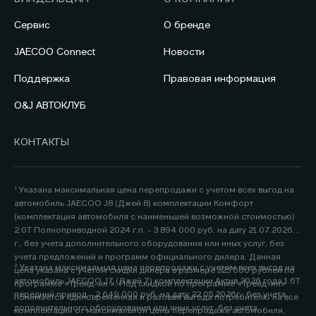
Сервис
О бренде
JAECOO Connect
Новости
Поддержка
Правовая информация
O&J АВТОКЛУБ
КОНТАКТЫ
¹ Указана максимальная цена перепродажи с учетом всех выгод на
автомобиль JAECOO J8 (Джей 8) комплектации Комфорт
(комплектация автомобиля с наименьшей возможной стоимостью)
2.0Т Полноприводной 2024 г.п. - 3 894 000 руб. на дату 21.07.2026
г., без учета дополнительного оборудования или иных услуг, без
учета предложений и программ официального дилера. Данная
² Указана максимальная цена перепродажи с учетом всех выгод на
цена указана с учетом скидки дилера в размере 325 000 рублей по
автомобиль JAECOO J7 (Джей 7) комплектации Актив 2026 года 1.6Т
программе «Трейд-ин ». Под скидкой по программе «Трейд-ин»
передний привод - 2 649 000 руб. на дату 22.05.2026г., без учета
понимается единовременная и разовая выгода потребителю на все
дополнительного оборудования или иных услуг, без учета
комплектации от максимальной цены перепродажи автомобиля,