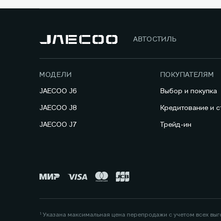
АВТОСТИЛЬ
МОДЕЛИ
ПОКУПАТЕЛЯМ
JAECOO J6
Выбор и покупка
JAECOO J8
Кредитование и с
JAECOO J7
Трейд-ин
¹ Указана максимальная цена перепродажи с учетом всех вы