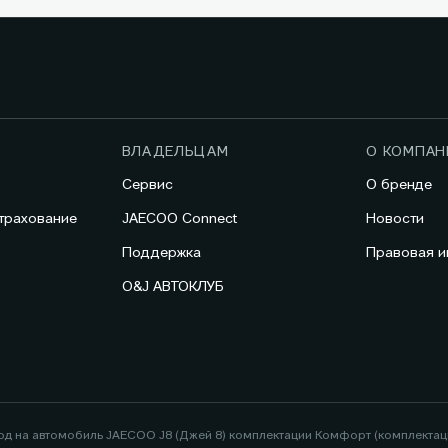
ВЛАДЕЛЬЦАМ
О КОМПАН
Сервис
О бренде
трахование
JAECOO Connect
Новости
Поддержка
Правовая 
O&J АВТОКЛУБ
год на автомобиль JAECOO J8 (Джей 8) комплектации Комфорт (комплекта