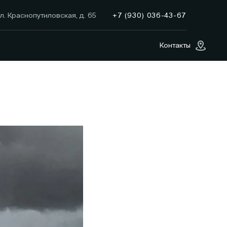
+7 (930) 036-43-67
л. Краснопутиловская, д. 65
Контакты