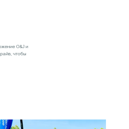
ожение O&J и
райв, чтобы