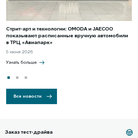
Стрит-арт и технологии: OMODA и JAECOO
Но
показывают расписанные вручную автомобили
JA
в ТРЦ «Авиапарк»
за
5 июня 2026
8 
Узнать больше
Уз
Все новости
Заказ тест-драйва