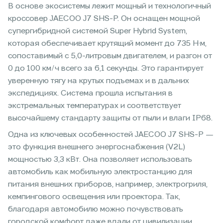
В основе экосистемы лежит мощный и технологичный
кроссовер JAECOO J7 SHS-P. Он оснащен мощной
супергибридной системой Super Hybrid System,
которая обеспечивает крутящий момент до 735 Н·м,
сопоставимый с 5,0-литровым двигателем, и разгон от
0 до 100 км/ч всего за 6,1 секунды. Это гарантирует
уверенную тягу на крутых подъемах и в дальних
экспедициях. Система прошла испытания в
экстремальных температурах и соответствует
высочайшему стандарту защиты от пыли и влаги IP68.
Одна из ключевых особенностей JAECOO J7 SHS-P —
это функция внешнего энергоснабжения (V2L)
мощностью 3,3 кВт. Она позволяет использовать
автомобиль как мобильную электростанцию для
питания внешних приборов, например, электрогриля,
кемпингового освещения или проектора. Так,
благодаря автомобилю можно почувствовать
городской комфорт даже вдали от цивилизации.