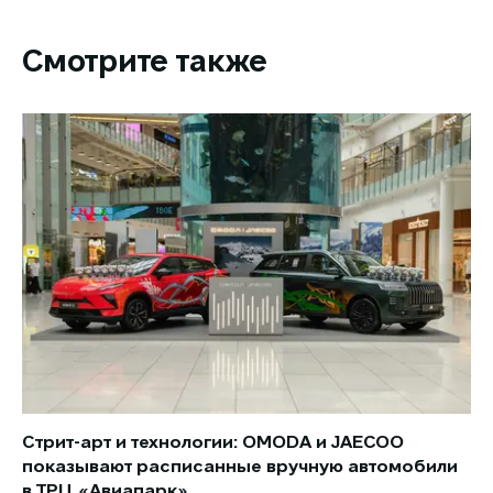
Смотрите также
Стрит-арт и технологии: OMODA и JAECOO
Но
показывают расписанные вручную автомобили
JA
в ТРЦ «Авиапарк»
за