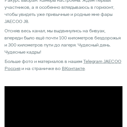
Ракурс выбран. Камеры настроены. Ждем первых
участников, а я особенно вглядываюсь в горизонт,
чтобы увидеть уже привычные и родные мне фары
JAECOO J8.
Отсняв весь канал, мы выдвинулись на бивуак,
впереди было ещё почти 100 километров бездорожья
и 300 километров пути до лагеря. Чудесный день.
Чудесные кадры!
Больше фото и материалов в нашем
Telegram JAECOO
Россия
и на страничке во
ВКонтакте
.