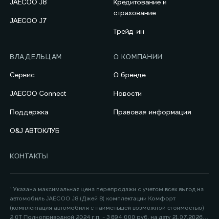
JAECOO J8
Кредитование и
страхование
JAECOO J7
Трейд-ин
ВЛАДЕЛЬЦАМ
О КОМПАНИИ
Сервис
О бренде
JAECOO Connect
Новости
Поддержка
Правовая информация
O&J АВТОКЛУБ
КОНТАКТЫ
¹ Указана максимальная цена перепродажи с учетом всех выгод на
автомобиль JAECOO J8 (Джей 8) комплектации Комфорт
(комплектация автомобиля с наименьшей возможной стоимостью)
2.0Т Полноприводной 2024 г.п. - 3 894 000 руб. на дату 21.07.2026